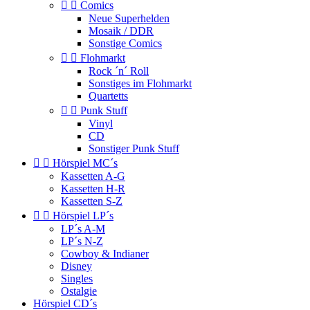


Comics
Neue Superhelden
Mosaik / DDR
Sonstige Comics


Flohmarkt
Rock ´n´ Roll
Sonstiges im Flohmarkt
Quartetts


Punk Stuff
Vinyl
CD
Sonstiger Punk Stuff


Hörspiel MC´s
Kassetten A-G
Kassetten H-R
Kassetten S-Z


Hörspiel LP´s
LP´s A-M
LP´s N-Z
Cowboy & Indianer
Disney
Singles
Ostalgie
Hörspiel CD´s