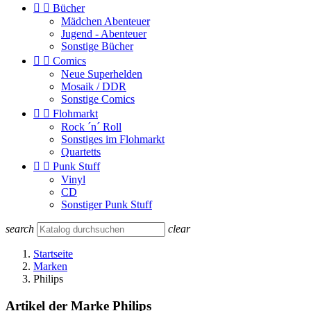


Bücher
Mädchen Abenteuer
Jugend - Abenteuer
Sonstige Bücher


Comics
Neue Superhelden
Mosaik / DDR
Sonstige Comics


Flohmarkt
Rock ´n´ Roll
Sonstiges im Flohmarkt
Quartetts


Punk Stuff
Vinyl
CD
Sonstiger Punk Stuff
search
clear
Startseite
Marken
Philips
Artikel der Marke Philips