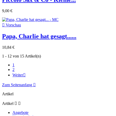
9,00 €

Vorschau
Papa, Charlie hat gesagt......
10,84 €
1 - 12 von 15 Artikel(n)
1
2
Weiter

Zum Seitenanfang

Artikel
Artikel


Angebote