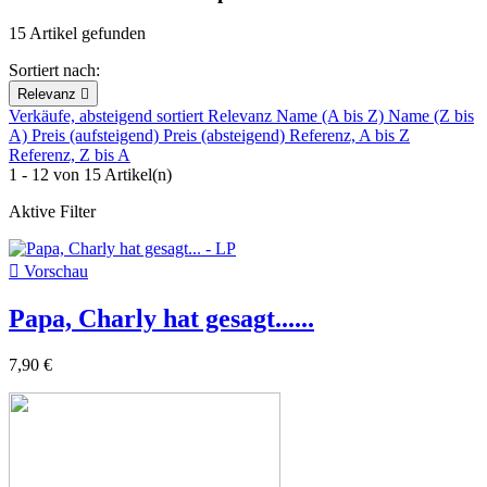
15 Artikel gefunden
Sortiert nach:
Relevanz

Verkäufe, absteigend sortiert
Relevanz
Name (A bis Z)
Name (Z bis
A)
Preis (aufsteigend)
Preis (absteigend)
Referenz, A bis Z
Referenz, Z bis A
1 - 12 von 15 Artikel(n)
Aktive Filter

Vorschau
Papa, Charly hat gesagt......
7,90 €