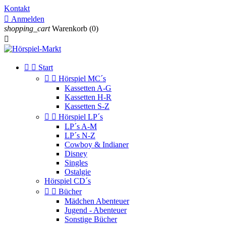
Kontakt

Anmelden
shopping_cart
Warenkorb
(0)



Start


Hörspiel MC´s
Kassetten A-G
Kassetten H-R
Kassetten S-Z


Hörspiel LP´s
LP´s A-M
LP´s N-Z
Cowboy & Indianer
Disney
Singles
Ostalgie
Hörspiel CD´s


Bücher
Mädchen Abenteuer
Jugend - Abenteuer
Sonstige Bücher