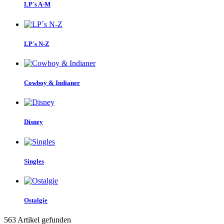
LP´s A-M
LP´s N-Z
Cowboy & Indianer
Disney
Singles
Ostalgie
563 Artikel gefunden