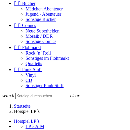


Bücher
Mädchen Abenteuer
Jugend - Abenteuer
Sonstige Bücher


Comics
Neue Superhelden
Mosaik / DDR
Sonstige Comics


Flohmarkt
Rock ´n´ Roll
Sonstiges im Flohmarkt
Quartetts


Punk Stuff
Vinyl
CD
Sonstiger Punk Stuff
search
clear
Startseite
Hörspiel LP´s
Hörspiel LP´s
LP´s A-M