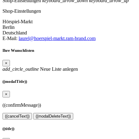
Shop-Einstellungen
keyboard_arrow_down
keyboard_arrow_up
Shop-Einstellungen
Hörspiel-Markt
Berlin
Deutschland
E-Mail:
laurel@hoerspiel-markt.ram-brand.com
Ihre Wunschlisten
×
add_circle_outline
Neue Liste anlegen
((modalTitle))
×
((confirmMessage))
((cancelText))
((modalDeleteText))
((title))