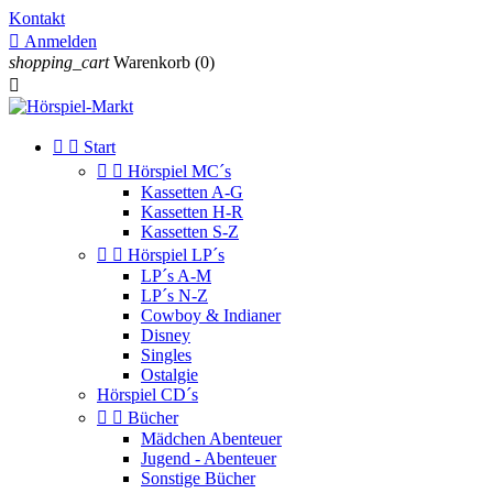
Kontakt

Anmelden
shopping_cart
Warenkorb
(0)



Start


Hörspiel MC´s
Kassetten A-G
Kassetten H-R
Kassetten S-Z


Hörspiel LP´s
LP´s A-M
LP´s N-Z
Cowboy & Indianer
Disney
Singles
Ostalgie
Hörspiel CD´s


Bücher
Mädchen Abenteuer
Jugend - Abenteuer
Sonstige Bücher