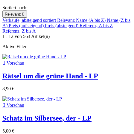
Sortiert nach:
Relevanz

Verkäufe, absteigend sortiert
Relevanz
Name (A bis Z)
Name (Z bis
A)
Preis (aufsteigend)
Preis (absteigend)
Referenz, A bis Z
Referenz, Z bis A
1 - 12 von 563 Artikel(n)
Aktive Filter

Vorschau
Rätsel um die grüne Hand - LP
8,90 €

Vorschau
Schatz im Silbersee, der - LP
5,00 €