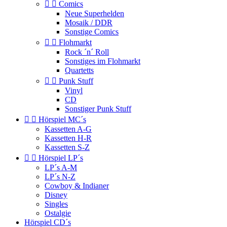


Comics
Neue Superhelden
Mosaik / DDR
Sonstige Comics


Flohmarkt
Rock ´n´ Roll
Sonstiges im Flohmarkt
Quartetts


Punk Stuff
Vinyl
CD
Sonstiger Punk Stuff


Hörspiel MC´s
Kassetten A-G
Kassetten H-R
Kassetten S-Z


Hörspiel LP´s
LP´s A-M
LP´s N-Z
Cowboy & Indianer
Disney
Singles
Ostalgie
Hörspiel CD´s