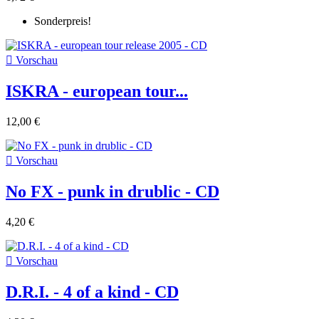
Sonderpreis!

Vorschau
ISKRA - european tour...
12,00 €

Vorschau
No FX - punk in drublic - CD
4,20 €

Vorschau
D.R.I. - 4 of a kind - CD