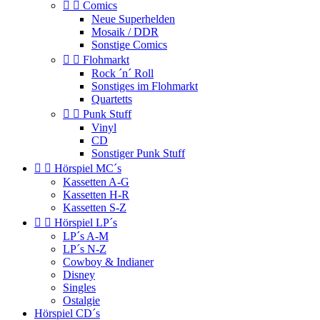


Comics
Neue Superhelden
Mosaik / DDR
Sonstige Comics


Flohmarkt
Rock ´n´ Roll
Sonstiges im Flohmarkt
Quartetts


Punk Stuff
Vinyl
CD
Sonstiger Punk Stuff


Hörspiel MC´s
Kassetten A-G
Kassetten H-R
Kassetten S-Z


Hörspiel LP´s
LP´s A-M
LP´s N-Z
Cowboy & Indianer
Disney
Singles
Ostalgie
Hörspiel CD´s