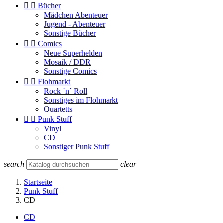


Bücher
Mädchen Abenteuer
Jugend - Abenteuer
Sonstige Bücher


Comics
Neue Superhelden
Mosaik / DDR
Sonstige Comics


Flohmarkt
Rock ´n´ Roll
Sonstiges im Flohmarkt
Quartetts


Punk Stuff
Vinyl
CD
Sonstiger Punk Stuff
search
clear
Startseite
Punk Stuff
CD
CD