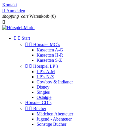
Kontakt

Anmelden
shopping_cart
Warenkorb
(0)



Start


Hörspiel MC´s
Kassetten A-G
Kassetten H-R
Kassetten S-Z


Hörspiel LP´s
LP´s A-M
LP´s N-Z
Cowboy & Indianer
Disney
Singles
Ostalgie
Hörspiel CD´s


Bücher
Mädchen Abenteuer
Jugend - Abenteuer
Sonstige Bücher