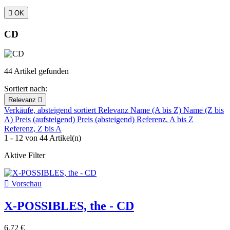

OK
CD
44 Artikel gefunden
Sortiert nach:
Relevanz

Verkäufe, absteigend sortiert
Relevanz
Name (A bis Z)
Name (Z bis
A)
Preis (aufsteigend)
Preis (absteigend)
Referenz, A bis Z
Referenz, Z bis A
1 - 12 von 44 Artikel(n)
Aktive Filter

Vorschau
X-POSSIBLES, the - CD
6,72 €