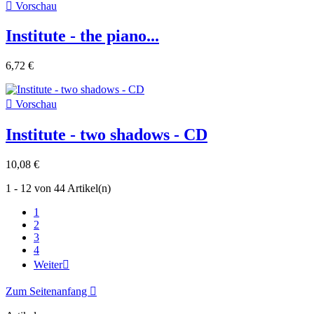

Vorschau
Institute - the piano...
6,72 €

Vorschau
Institute - two shadows - CD
10,08 €
1 - 12 von 44 Artikel(n)
1
2
3
4
Weiter

Zum Seitenanfang
