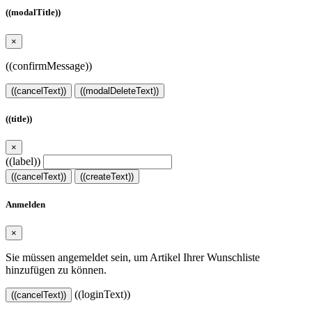
((modalTitle))
×
((confirmMessage))
((cancelText))
((modalDeleteText))
((title))
×
((label))
((cancelText))
((createText))
Anmelden
×
Sie müssen angemeldet sein, um Artikel Ihrer Wunschliste
hinzufügen zu können.
((loginText))
((cancelText))