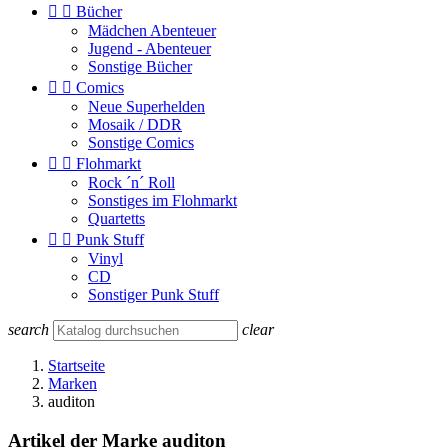


Bücher
Mädchen Abenteuer
Jugend - Abenteuer
Sonstige Bücher


Comics
Neue Superhelden
Mosaik / DDR
Sonstige Comics


Flohmarkt
Rock ´n´ Roll
Sonstiges im Flohmarkt
Quartetts


Punk Stuff
Vinyl
CD
Sonstiger Punk Stuff
search
clear
Startseite
Marken
auditon
Artikel der Marke auditon