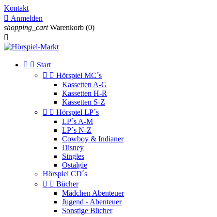
Kontakt

Anmelden
shopping_cart
Warenkorb
(0)



Start


Hörspiel MC´s
Kassetten A-G
Kassetten H-R
Kassetten S-Z


Hörspiel LP´s
LP´s A-M
LP´s N-Z
Cowboy & Indianer
Disney
Singles
Ostalgie
Hörspiel CD´s


Bücher
Mädchen Abenteuer
Jugend - Abenteuer
Sonstige Bücher