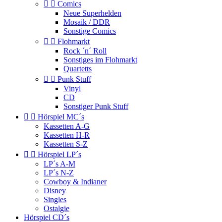


Comics
Neue Superhelden
Mosaik / DDR
Sonstige Comics


Flohmarkt
Rock ´n´ Roll
Sonstiges im Flohmarkt
Quartetts


Punk Stuff
Vinyl
CD
Sonstiger Punk Stuff


Hörspiel MC´s
Kassetten A-G
Kassetten H-R
Kassetten S-Z


Hörspiel LP´s
LP´s A-M
LP´s N-Z
Cowboy & Indianer
Disney
Singles
Ostalgie
Hörspiel CD´s