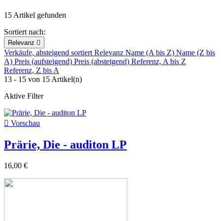
15 Artikel gefunden
Sortiert nach:
Relevanz

Verkäufe, absteigend sortiert
Relevanz
Name (A bis Z)
Name (Z bis
A)
Preis (aufsteigend)
Preis (absteigend)
Referenz, A bis Z
Referenz, Z bis A
13 - 15 von 15 Artikel(n)
Aktive Filter

Vorschau
Prärie, Die - auditon LP
16,00 €