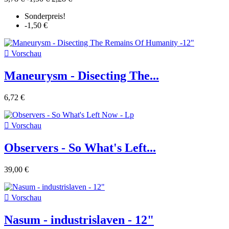
Sonderpreis!
-1,50 €

Vorschau
Maneurysm - Disecting The...
6,72 €

Vorschau
Observers - So What's Left...
39,00 €

Vorschau
Nasum - industrislaven - 12"