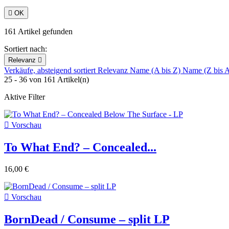

OK
161 Artikel gefunden
Sortiert nach:
Relevanz

Verkäufe, absteigend sortiert
Relevanz
Name (A bis Z)
Name (Z bis 
25 - 36 von 161 Artikel(n)
Aktive Filter

Vorschau
To What End? ‎– Concealed...
16,00 €

Vorschau
BornDead / Consume ‎– split LP