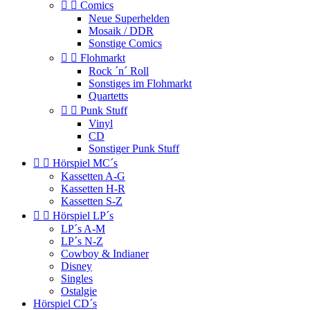


Comics
Neue Superhelden
Mosaik / DDR
Sonstige Comics


Flohmarkt
Rock ´n´ Roll
Sonstiges im Flohmarkt
Quartetts


Punk Stuff
Vinyl
CD
Sonstiger Punk Stuff


Hörspiel MC´s
Kassetten A-G
Kassetten H-R
Kassetten S-Z


Hörspiel LP´s
LP´s A-M
LP´s N-Z
Cowboy & Indianer
Disney
Singles
Ostalgie
Hörspiel CD´s