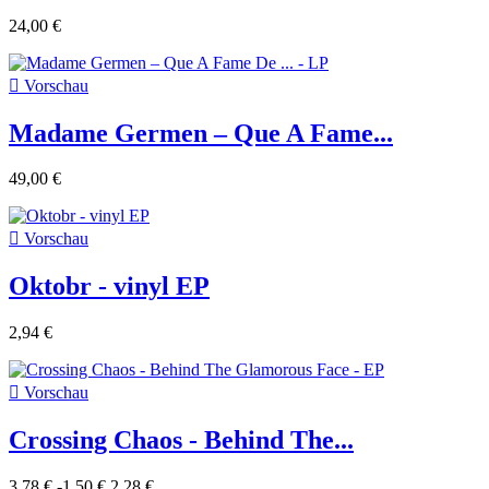
24,00 €

Vorschau
Madame Germen ‎– Que A Fame...
49,00 €

Vorschau
Oktobr - vinyl EP
2,94 €

Vorschau
Crossing Chaos - Behind The...
3,78 €
-1,50 €
2,28 €