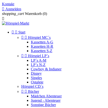
Kontakt

Anmelden
shopping_cart
Warenkorb
(0)



Start


Hörspiel MC´s
Kassetten A-G
Kassetten H-R
Kassetten S-Z


Hörspiel LP´s
LP´s A-M
LP´s N-Z
Cowboy & Indianer
Disney
Singles
Ostalgie
Hörspiel CD´s


Bücher
Mädchen Abenteuer
Jugend - Abenteuer
Sonstige Bücher