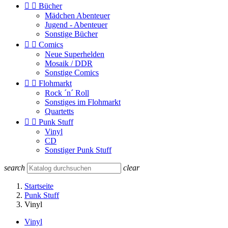


Bücher
Mädchen Abenteuer
Jugend - Abenteuer
Sonstige Bücher


Comics
Neue Superhelden
Mosaik / DDR
Sonstige Comics


Flohmarkt
Rock ´n´ Roll
Sonstiges im Flohmarkt
Quartetts


Punk Stuff
Vinyl
CD
Sonstiger Punk Stuff
search
clear
Startseite
Punk Stuff
Vinyl
Vinyl