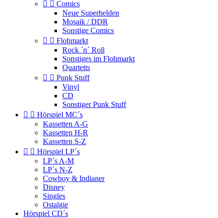


Comics
Neue Superhelden
Mosaik / DDR
Sonstige Comics


Flohmarkt
Rock ´n´ Roll
Sonstiges im Flohmarkt
Quartetts


Punk Stuff
Vinyl
CD
Sonstiger Punk Stuff


Hörspiel MC´s
Kassetten A-G
Kassetten H-R
Kassetten S-Z


Hörspiel LP´s
LP´s A-M
LP´s N-Z
Cowboy & Indianer
Disney
Singles
Ostalgie
Hörspiel CD´s