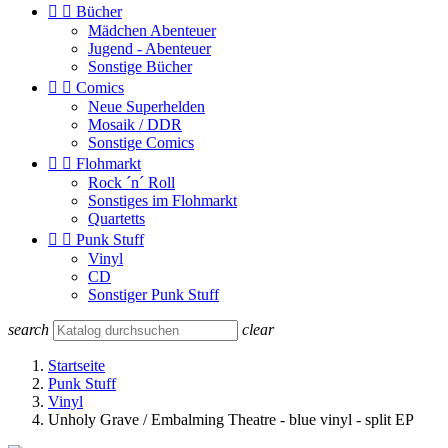


Bücher
Mädchen Abenteuer
Jugend - Abenteuer
Sonstige Bücher


Comics
Neue Superhelden
Mosaik / DDR
Sonstige Comics


Flohmarkt
Rock ´n´ Roll
Sonstiges im Flohmarkt
Quartetts


Punk Stuff
Vinyl
CD
Sonstiger Punk Stuff
search
clear
Startseite
Punk Stuff
Vinyl
Unholy Grave / Embalming Theatre - blue vinyl - split EP