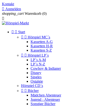
Kontakt

Anmelden
shopping_cart
Warenkorb
(0)



Start


Hörspiel MC´s
Kassetten A-G
Kassetten H-R
Kassetten S-Z


Hörspiel LP´s
LP´s A-M
LP´s N-Z
Cowboy & Indianer
Disney
Singles
Ostalgie
Hörspiel CD´s


Bücher
Mädchen Abenteuer
Jugend - Abenteuer
Sonstige Bücher