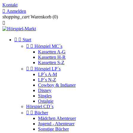
Kontakt

Anmelden
shopping_cart
Warenkorb
(0)



Start


Hörspiel MC´s
Kassetten A-G
Kassetten H-R
Kassetten S-Z


Hörspiel LP´s
LP´s A-M
LP´s N-Z
Cowboy & Indianer
Disney
Singles
Ostalgie
Hörspiel CD´s


Bücher
Mädchen Abenteuer
Jugend - Abenteuer
Sonstige Bücher