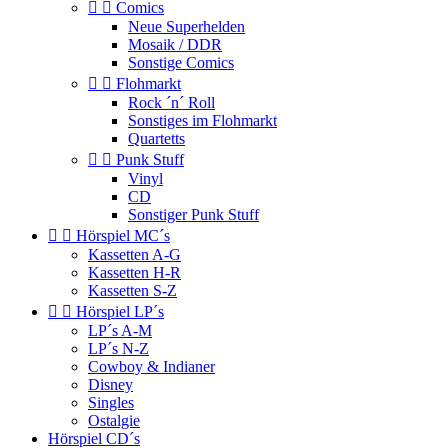


Comics
Neue Superhelden
Mosaik / DDR
Sonstige Comics


Flohmarkt
Rock ´n´ Roll
Sonstiges im Flohmarkt
Quartetts


Punk Stuff
Vinyl
CD
Sonstiger Punk Stuff


Hörspiel MC´s
Kassetten A-G
Kassetten H-R
Kassetten S-Z


Hörspiel LP´s
LP´s A-M
LP´s N-Z
Cowboy & Indianer
Disney
Singles
Ostalgie
Hörspiel CD´s