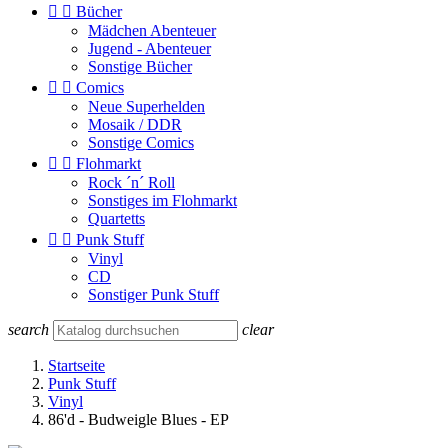


Bücher
Mädchen Abenteuer
Jugend - Abenteuer
Sonstige Bücher


Comics
Neue Superhelden
Mosaik / DDR
Sonstige Comics


Flohmarkt
Rock ´n´ Roll
Sonstiges im Flohmarkt
Quartetts


Punk Stuff
Vinyl
CD
Sonstiger Punk Stuff
search
clear
Startseite
Punk Stuff
Vinyl
86'd - Budweigle Blues - EP