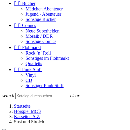


Bücher
Mädchen Abenteuer
Jugend - Abenteuer
Sonstige Bücher


Comics
Neue Superhelden
Mosaik / DDR
Sonstige Comics


Flohmarkt
Rock ´n´ Roll
Sonstiges im Flohmarkt
Quartetts


Punk Stuff
Vinyl
CD
Sonstiger Punk Stuff
search
clear
Startseite
Hörspiel MC´s
Kassetten S-Z
Susi und Strolch