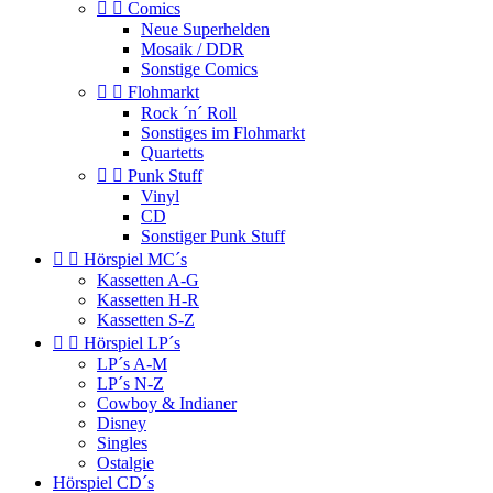


Comics
Neue Superhelden
Mosaik / DDR
Sonstige Comics


Flohmarkt
Rock ´n´ Roll
Sonstiges im Flohmarkt
Quartetts


Punk Stuff
Vinyl
CD
Sonstiger Punk Stuff


Hörspiel MC´s
Kassetten A-G
Kassetten H-R
Kassetten S-Z


Hörspiel LP´s
LP´s A-M
LP´s N-Z
Cowboy & Indianer
Disney
Singles
Ostalgie
Hörspiel CD´s