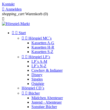
Kontakt

Anmelden
shopping_cart
Warenkorb
(0)



Start


Hörspiel MC´s
Kassetten A-G
Kassetten H-R
Kassetten S-Z


Hörspiel LP´s
LP´s A-M
LP´s N-Z
Cowboy & Indianer
Disney
Singles
Ostalgie
Hörspiel CD´s


Bücher
Mädchen Abenteuer
Jugend - Abenteuer
Sonstige Bücher