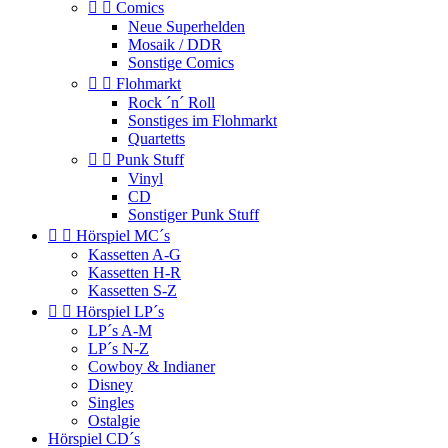


Comics
Neue Superhelden
Mosaik / DDR
Sonstige Comics


Flohmarkt
Rock ´n´ Roll
Sonstiges im Flohmarkt
Quartetts


Punk Stuff
Vinyl
CD
Sonstiger Punk Stuff


Hörspiel MC´s
Kassetten A-G
Kassetten H-R
Kassetten S-Z


Hörspiel LP´s
LP´s A-M
LP´s N-Z
Cowboy & Indianer
Disney
Singles
Ostalgie
Hörspiel CD´s