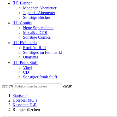


Bücher
Mädchen Abenteuer
Jugend - Abenteuer
Sonstige Bücher


Comics
Neue Superhelden
Mosaik / DDR
Sonstige Comics


Flohmarkt
Rock ´n´ Roll
Sonstiges im Flohmarkt
Quartetts


Punk Stuff
Vinyl
CD
Sonstiger Punk Stuff
search
clear
Startseite
Hörspiel MC´s
Kassetten H-R
Rumpelstilzchen