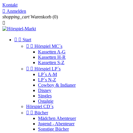
Kontakt

Anmelden
shopping_cart
Warenkorb
(0)



Start


Hörspiel MC´s
Kassetten A-G
Kassetten H-R
Kassetten S-Z


Hörspiel LP´s
LP´s A-M
LP´s N-Z
Cowboy & Indianer
Disney
Singles
Ostalgie
Hörspiel CD´s


Bücher
Mädchen Abenteuer
Jugend - Abenteuer
Sonstige Bücher