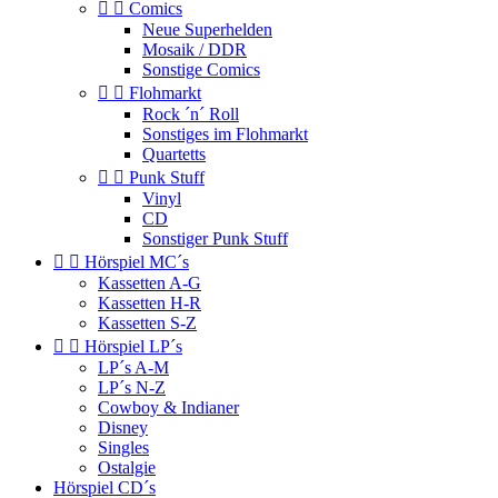


Comics
Neue Superhelden
Mosaik / DDR
Sonstige Comics


Flohmarkt
Rock ´n´ Roll
Sonstiges im Flohmarkt
Quartetts


Punk Stuff
Vinyl
CD
Sonstiger Punk Stuff


Hörspiel MC´s
Kassetten A-G
Kassetten H-R
Kassetten S-Z


Hörspiel LP´s
LP´s A-M
LP´s N-Z
Cowboy & Indianer
Disney
Singles
Ostalgie
Hörspiel CD´s