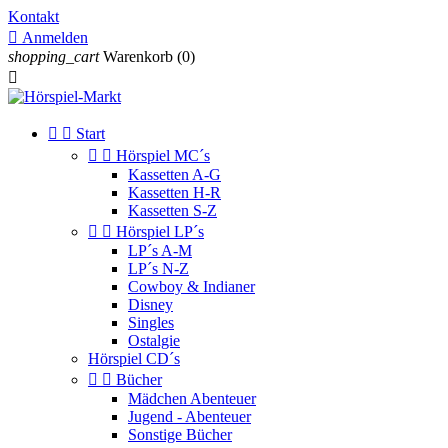
Kontakt

Anmelden
shopping_cart
Warenkorb
(0)



Start


Hörspiel MC´s
Kassetten A-G
Kassetten H-R
Kassetten S-Z


Hörspiel LP´s
LP´s A-M
LP´s N-Z
Cowboy & Indianer
Disney
Singles
Ostalgie
Hörspiel CD´s


Bücher
Mädchen Abenteuer
Jugend - Abenteuer
Sonstige Bücher