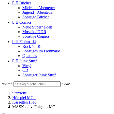


Bücher
Mädchen Abenteuer
Jugend - Abenteuer
Sonstige Bücher


Comics
Neue Superhelden
Mosaik / DDR
Sonstige Comics


Flohmarkt
Rock ´n´ Roll
Sonstiges im Flohmarkt
Quartetts


Punk Stuff
Vinyl
CD
Sonstiger Punk Stuff
search
clear
Startseite
Hörspiel MC´s
Kassetten H-R
MASK - div. Folgen - MC